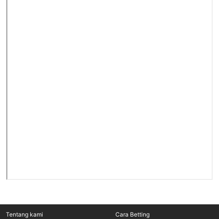
Tentang kami
Cara Betting