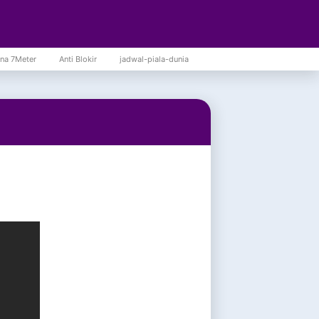
na 7Meter
Anti Blokir
jadwal-piala-dunia