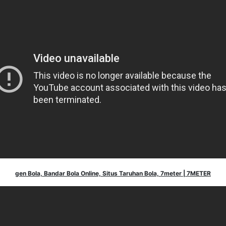
gen Bola, Bandar Bola Online, Situs Taruhan Bola, 7meter | 7METER