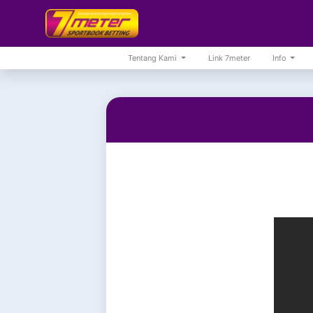
Tentang Kami
Link 7meter
Info