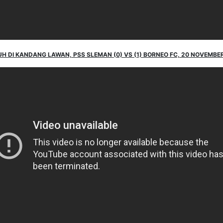
UH DI KANDANG LAWAN, PSS SLEMAN (0) VS (1) BORNEO FC, 20 NOVEMBER