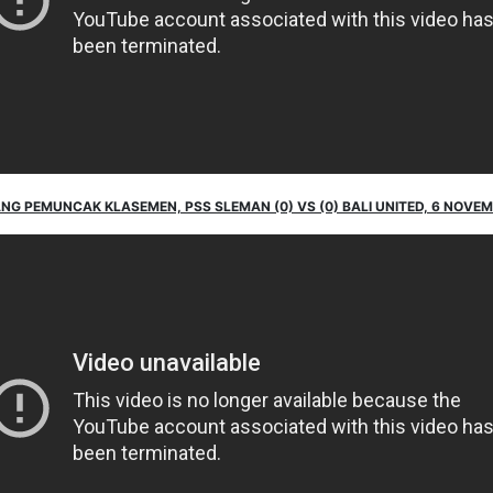
G PEMUNCAK KLASEMEN, PSS SLEMAN (0) VS (0) BALI UNITED, 6 NOVEM