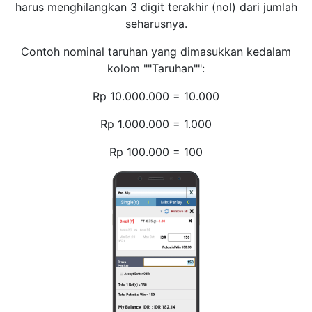
harus menghilangkan 3 digit terakhir (nol) dari jumlah
seharusnya.
Contoh nominal taruhan yang dimasukkan kedalam
kolom ""Taruhan"":
Rp 10.000.000 = 10.000
Rp 1.000.000 = 1.000
Rp 100.000 = 100